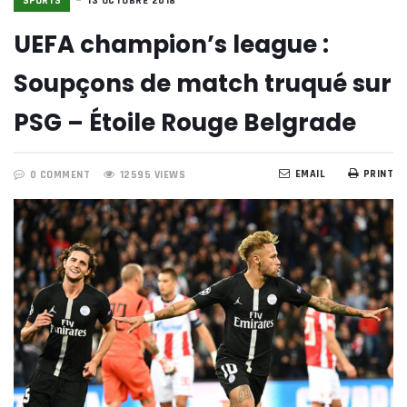
SPORTS
13 OCTOBRE 2018
UEFA champion’s league :
Soupçons de match truqué sur
PSG – Étoile Rouge Belgrade
EMAIL
PRINT
0 COMMENT
12595 VIEWS