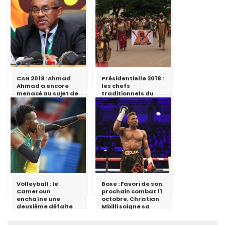
CAN 2019 : Ahmad
Présidentielle 2018 :
Ahmad a encore
les chefs
menacé au sujet de
traditionnels du
l’organisation par
Sud apportent leur
le Cameroun
soutien à Paul Biya
Volleyball : le
Boxe : Favori de son
Cameroun
prochain combat 11
enchaîne une
octobre, Christian
deuxième défaite
Mbilli soigne sa
préparation pour un
combat de dix