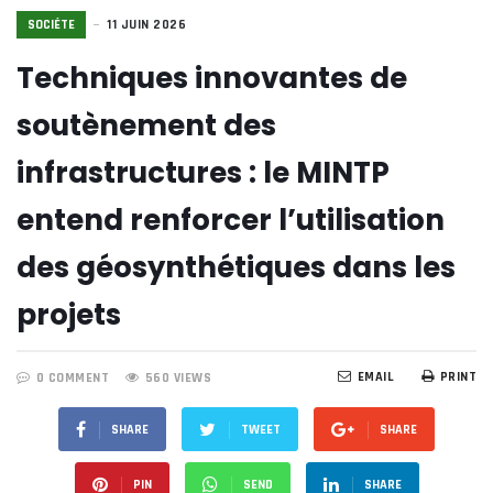
SOCIÉTE
11 JUIN 2026
Techniques innovantes de
soutènement des
infrastructures : le MINTP
entend renforcer l’utilisation
des géosynthétiques dans les
projets
EMAIL
PRINT
0 COMMENT
560 VIEWS
SHARE
TWEET
SHARE
PIN
SEND
SHARE