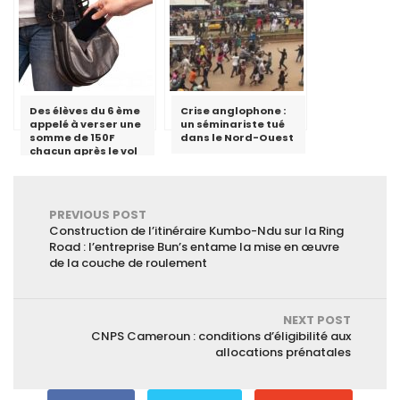
le discours de haine
»
Des élèves du 6 ème
Crise anglophone :
appelé à verser une
un séminariste tué
somme de 150F
dans le Nord-Ouest
chacun après le vol
du téléphone d’un
enseignant au lycée
de Ngoulmekong
PREVIOUS POST
Construction de l’itinéraire Kumbo-Ndu sur la Ring
Road : l’entreprise Bun’s entame la mise en œuvre
de la couche de roulement
NEXT POST
CNPS Cameroun : conditions d’éligibilité aux
allocations prénatales