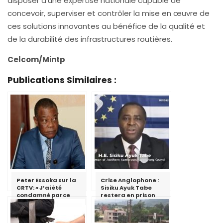
disposer d’une expertise nationale capable de
concevoir, superviser et contrôler la mise en œuvre de
ces solutions innovantes au bénéfice de la qualité et
de la durabilité des infrastructures routières.
Celcom/Mintp
Publications Similaires :
Peter Essoka sur la
Crise Anglophone :
CRTV: « J’ai été
Sisiku Ayuk Tabe
condamné parce
restera en prison
que j’ai essayé de
critiquer le fait qu’il
ne faut pas utiliser