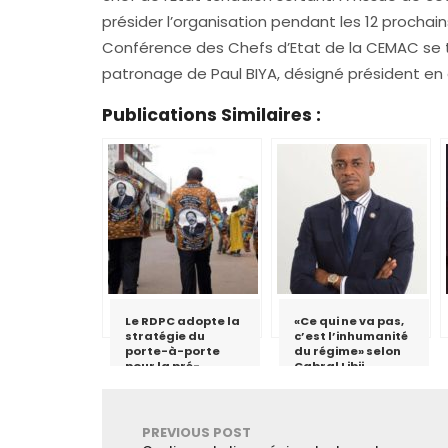
présider l’organisation pendant les 12 prochain
Conférence des Chefs d’Etat de la CEMAC se 
patronage de Paul BIYA, désigné président en
Publications Similaires :
Le RDPC adopte la
«Ce qui ne va pas,
stratégie du
c’est l’inhumanité
porte-à-porte
du régime» selon
pour la pré-
Cabral Libii
campagne
électorale dans la
région de
l’Adamaoua
PREVIOUS POST