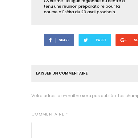
Cyclisme : la ligue régionale du centre a
tenu une réunion préparatoire pour la
course d’Eséka du 20 avril prochain.
SHARE
TWEET
S
LAISSER UN COMMENTAIRE
Votre adresse e-mail ne sera pas publiée.
Les champ
COMMENTAIRE
*