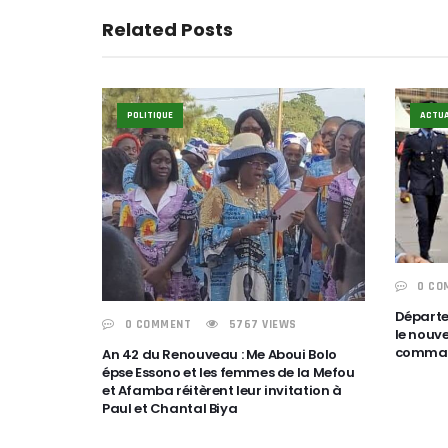
Related Posts
POLITIQUE
ACTUA
0 CO
Départe
0 COMMENT
5767 VIEWS
le nouve
comma
An 42 du Renouveau : Me Aboui Bolo
épse Essono et les femmes de la Mefou
et Afamba réitèrent leur invitation à
Paul et Chantal Biya