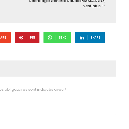
Nécrologie Général Douala MASSANGO,
n’est plus !!!
HARE
PIN
SEND
SHARE
s obligatoires sont indiqués avec
*