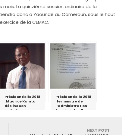
s mois. La quinzième session ordinaire de la
tiendra donc à Yaoundé au Cameroun, sous le haut
 exercice de la CEMAC.
Présidentielle 2018
Présidentielle 2018
: Maurice Kamto
: le ministre de
décline son
l’administration
invitation sur
territoriale alloue
vision 4
des fonds aux
gouverneurs,
préfets et sous-
préfets
NEXT POST