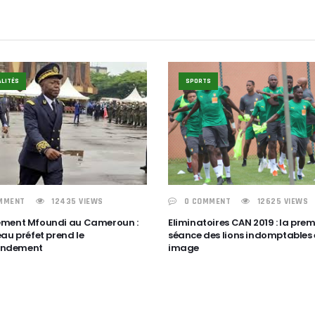
LITÉS
SPORTS
MMENT
12435 VIEWS
0 COMMENT
12625 VIEWS
ment Mfoundi au Cameroun :
Eliminatoires CAN 2019 : la prem
au préfet prend le
séance des lions indomptables
ndement
image