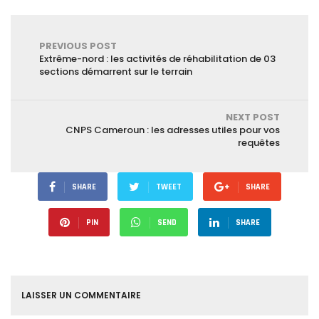
du téléphone d’un
enseignant au lycée
de Ngoulmekong
PREVIOUS POST
Extrême-nord : les activités de réhabilitation de 03
sections démarrent sur le terrain
NEXT POST
CNPS Cameroun : les adresses utiles pour vos
requêtes
SHARE
TWEET
SHARE
PIN
SEND
SHARE
LAISSER UN COMMENTAIRE