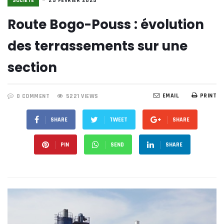
SOCIÉTE
25 FÉVRIER 2025
Route Bogo-Pouss : évolution
des terrassements sur une
section
EMAIL
PRINT
0 COMMENT
5221 VIEWS
SHARE
TWEET
SHARE
PIN
SEND
SHARE