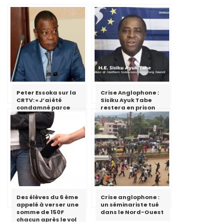
Peter Essoka sur la
Crise Anglophone :
CRTV: « J’ai été
Sisiku Ayuk Tabe
condamné parce
restera en prison
que j’ai essayé de
critiquer le fait qu’il
ne faut pas utiliser
le discours de haine
»
Des élèves du 6 ème
Crise anglophone :
appelé à verser une
un séminariste tué
somme de 150F
dans le Nord-Ouest
chacun après le vol