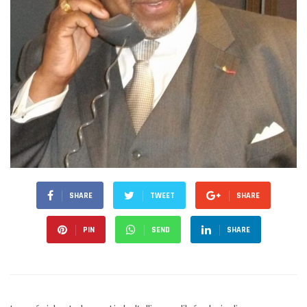
SHARE
TWEET
SHARE
PIN
SEND
SHARE