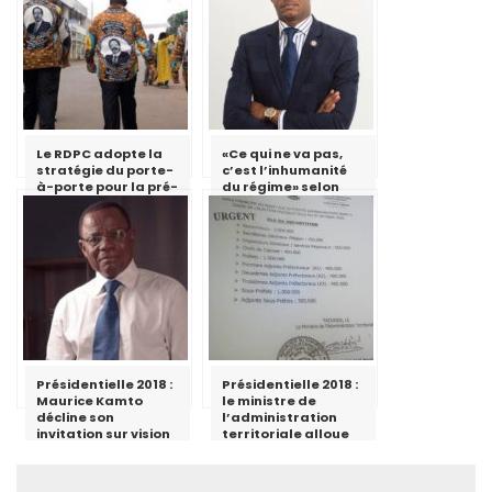
Le RDPC adopte la
«Ce qui ne va pas,
stratégie du porte-
c’est l’inhumanité
à-porte pour la pré-
du régime» selon
campagne
Cabral Libii
électorale dans la
région de
l’Adamaoua
Présidentielle 2018 :
Présidentielle 2018 :
Maurice Kamto
le ministre de
décline son
l’administration
invitation sur vision
territoriale alloue
4
des fonds aux
gouverneurs,
préfets et sous-