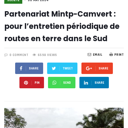
SOCIÉTE
30 MAI 2024
Partenariat Mintp-Camvert :
pour l’entretien périodique de
routes en terre dans le Sud
EMAIL
PRINT
0 COMMENT
6598 VIEWS
SHARE
TWEET
SHARE
PIN
SEND
SHARE