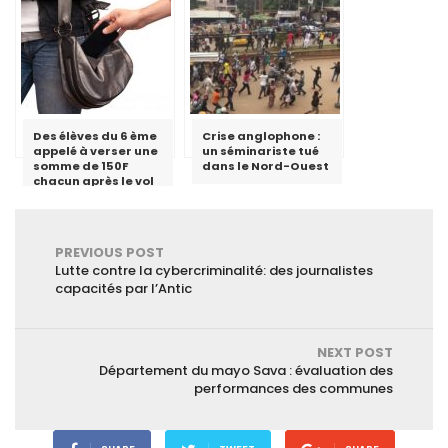
ne faut pas utiliser
le discours de haine
»
Des élèves du 6 ème
Crise anglophone :
appelé à verser une
un séminariste tué
somme de 150F
dans le Nord-Ouest
chacun après le vol
du téléphone d’un
enseignant au lycée
de Ngoulmekong
PREVIOUS POST
Lutte contre la cybercriminalité: des journalistes
capacités par l’Antic
NEXT POST
Département du mayo Sava : évaluation des
performances des communes