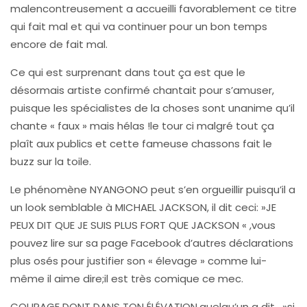
malencontreusement a accueilli favorablement ce titre
qui fait mal et qui va continuer pour un bon temps
encore de fait mal.
Ce qui est surprenant dans tout ça est que le
désormais artiste confirmé chantait pour s’amuser,
puisque les spécialistes de la choses sont unanime qu’il
chante « faux » mais hélas !le tour ci malgré tout ça
plaît aux publics et cette fameuse chassons fait le
buzz sur la toile.
Le phénomène NYANGONO peut s’en orgueillir puisqu’il a
un look semblable à MICHAEL JACKSON, il dit ceci: »JE
PEUX DIT QUE JE SUIS PLUS FORT QUE JACKSON « ,vous
pouvez lire sur sa page Facebook d’autres déclarations
plus osés pour justifier son « élevage » comme lui-
même il aime dire;il est très comique ce mec.
COURAGE DONT DANS TON ÉLÉVATION,quelqu’un a dit , »si