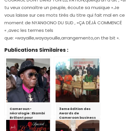
tu veux connaître un peuple, écoute sa musique ».Je
vous laisse sur ces mots tirés du titre qui fait mal en ce
moment de NYANGONO DU SUD , »ÇA DÉJÀ COMMENCÉ
« ,avec les termes tels
que: »wayaille,wayayouille,arrangemento,on the bit ».
Publications Similaires :
Cameroun-
3eme édition des
nécrologie : Ekambi
Awards de
Brillant pour
Cameroon business
l’éternité
today : la
promotrice de
Lamana sur la