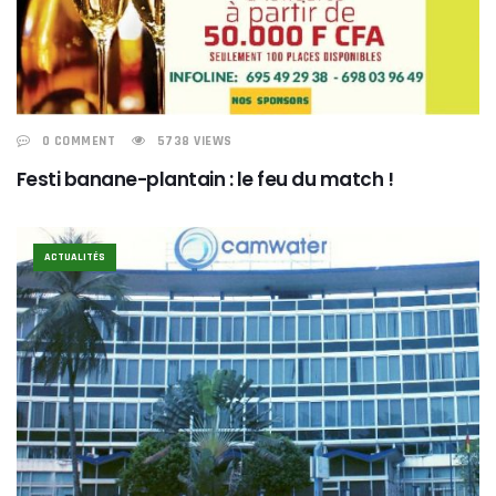
0 COMMENT
5738 VIEWS
Festi banane-plantain : le feu du match !
ACTUALITÉS