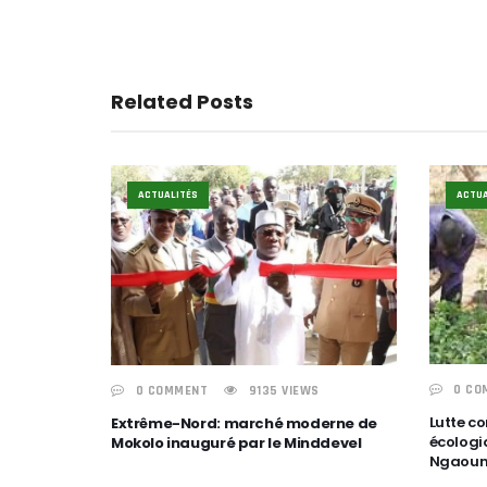
Related Posts
ACTUALITÉS
ACTUA
0 CO
0 COMMENT
9135 VIEWS
Lutte co
Extrême-Nord: marché moderne de
écologi
Mokolo inauguré par le Minddevel
Ngaoun