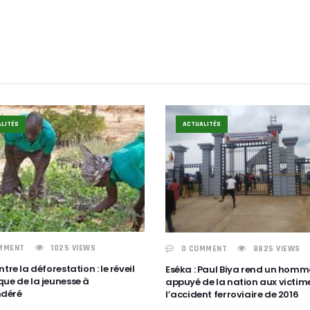
LITÉS
ACTUALITÉS
MMENT
1025 VIEWS
0 COMMENT
8825 VIEWS
ntre la déforestation : le réveil
Eséka : Paul Biya rend un hom
que de la jeunesse à
appuyé de la nation aux victim
déré
l’accident ferroviaire de 2016