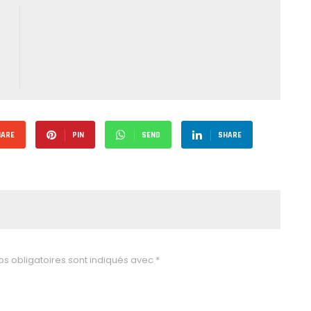
HARE
PIN
SEND
SHARE
s obligatoires sont indiqués avec
*