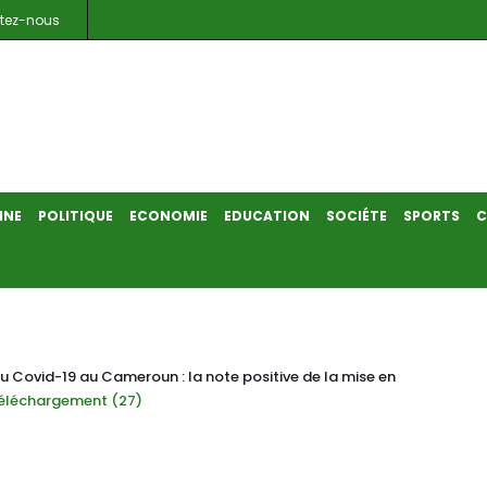
tez-nous
INE
POLITIQUE
ECONOMIE
EDUCATION
SOCIÉTE
SPORTS
C
u Covid-19 au Cameroun : la note positive de la mise en
éléchargement (27)