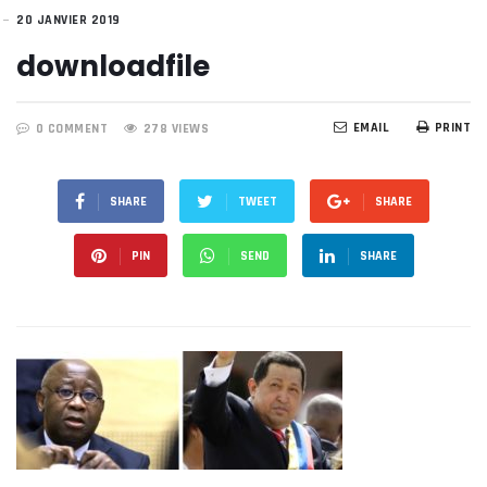
20 JANVIER 2019
downloadfile
EMAIL
PRINT
0 COMMENT
278 VIEWS
SHARE
TWEET
SHARE
PIN
SEND
SHARE