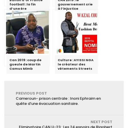
football : la fin
gouvernement crie
d’une ère
à l’injustice
Can 2019 : coup de
Culture : AYISSI NGA
gueule de Martin
le créateur des
Camus Mimb
vêtements Streets
PREVIOUS POST
Cameroun- prison centrale : Inoni Ephraim en
quête d’une évacuation sanitaire.
NEXT POST
Eliminatoire CAN U-23 : Les 24 espoirs de Rigobert