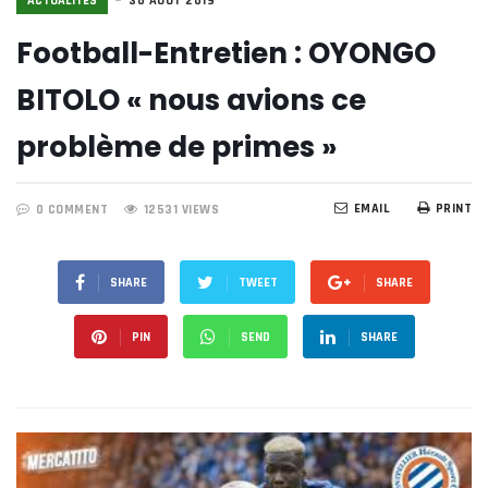
ACTUALITÉS
30 AOÛT 2019
Football-Entretien : OYONGO
BITOLO « nous avions ce
problème de primes »
EMAIL
PRINT
0 COMMENT
12531 VIEWS
SHARE
TWEET
SHARE
PIN
SEND
SHARE