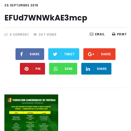
26 SEPTEMBRE 2019
EFUd7WNWkAE3mcp
EMAIL
PRINT
0 COMMENT
347 VIEWS
SHARE
TWEET
SHARE
PIN
SEND
SHARE