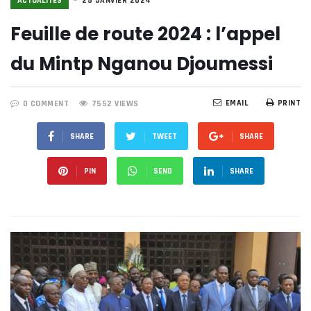
ACTUALITÉS
25 JANVIER 2024
Feuille de route 2024 : l’appel
du Mintp Nganou Djoumessi
EMAIL
PRINT
0 COMMENT
7552 VIEWS
SHARE
TWEET
SHARE
PIN
SEND
SHARE