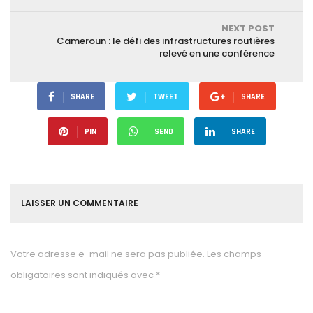
NEXT POST
Cameroun : le défi des infrastructures routières
relevé en une conférence
SHARE
TWEET
SHARE
PIN
SEND
SHARE
LAISSER UN COMMENTAIRE
Votre adresse e-mail ne sera pas publiée.
Les champs
obligatoires sont indiqués avec
*