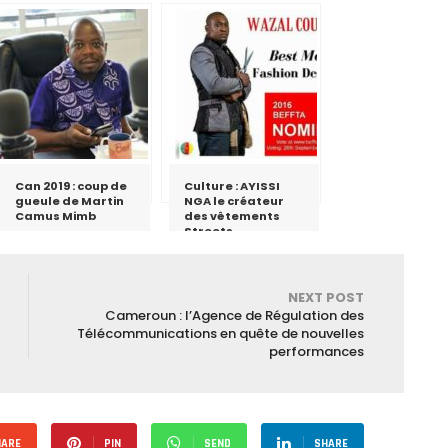
Can 2019 : coup de
Culture : AYISSI
gueule de Martin
NGA le créateur
Camus Mimb
des vêtements
Streets
NEXT POST
Cameroun : l’Agence de Régulation des
Télécommunications en quête de nouvelles
performances
HARE
PIN
SEND
SHARE