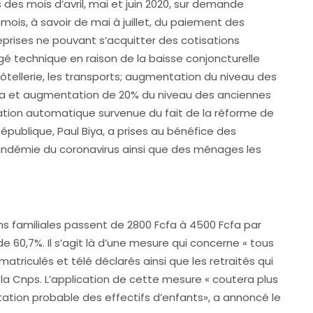
des mois d’avril, mai et juin 2020, sur demande
 mois, à savoir de mai à juillet, du paiement des
eprises ne pouvant s’acquitter des cotisations
gé technique en raison de la baisse conjoncturelle
hôtellerie, les transports; augmentation du niveau des
Fcfa et augmentation de 20% du niveau des anciennes
sation automatique survenue du fait de la réforme de
République, Paul Biya, a prises au bénéfice des
 pandémie du coronavirus ainsi que des ménages les
ons familiales passent de 2800 Fcfa à 4500 Fcfa par
e 60,7%. Il s’agit là d’une mesure qui concerne « tous
matriculés et télé déclarés ainsi que les retraités qui
 la Cnps. L’application de cette mesure « coutera plus
tation probable des effectifs d’enfants», a annoncé le