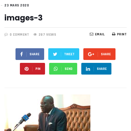
23 MARS 2020
images-3
EMAIL
PRINT
0 COMMENT
287 VIEWS
SHARE
TWEET
SHARE
PIN
SEND
SHARE