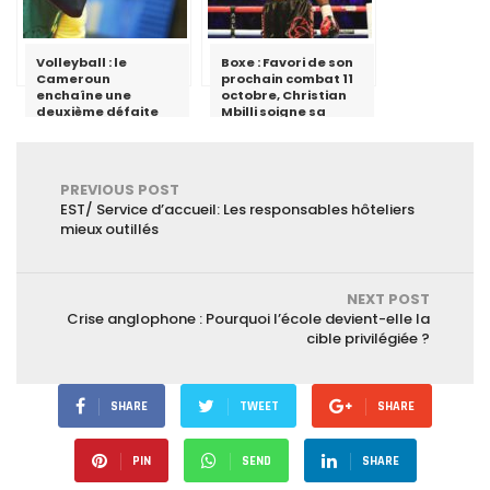
Volleyball : le
Boxe : Favori de son
Cameroun
prochain combat 11
enchaîne une
octobre, Christian
deuxième défaite
Mbilli soigne sa
préparation pour un
combat de dix
rounds.
PREVIOUS POST
EST/ Service d’accueil: Les responsables hôteliers
mieux outillés
NEXT POST
Crise anglophone : Pourquoi l’école devient-elle la
cible privilégiée ?
SHARE
TWEET
SHARE
PIN
SEND
SHARE