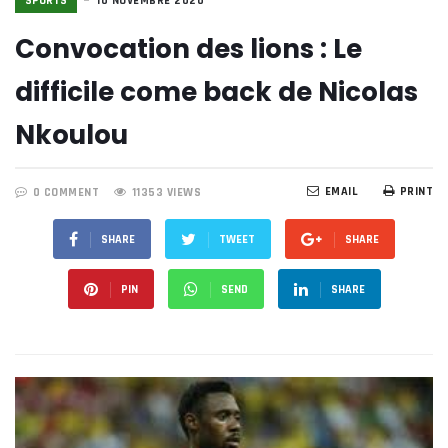
SPORTS
10 NOVEMBRE 2020
Convocation des lions : Le
difficile come back de Nicolas
Nkoulou
EMAIL
PRINT
0 COMMENT
11353 VIEWS
SHARE
TWEET
SHARE
PIN
SEND
SHARE