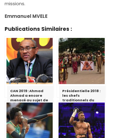
missions.
Emmanuel MVELE
Publications Similaires :
CAN 2019 : Ahmad
Présidentielle 2018 :
Ahmad a encore
les chefs
menacé au sujet de
traditionnels du
l’organisation par
Sud apportent leur
le Cameroun
soutien à Paul Biya