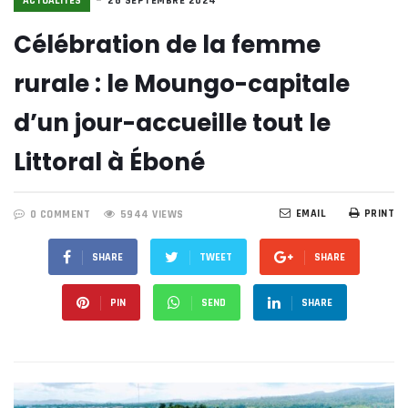
ACTUALITÉS
26 SEPTEMBRE 2024
Célébration de la femme
rurale : le Moungo-capitale
d’un jour-accueille tout le
Littoral à Éboné
EMAIL
PRINT
0 COMMENT
5944 VIEWS
SHARE
TWEET
SHARE
PIN
SEND
SHARE