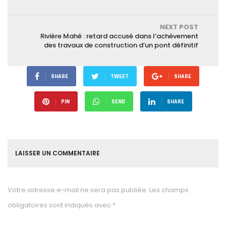
NEXT POST
Rivière Mahé : retard accusé dans l’achèvement
des travaux de construction d’un pont définitif
SHARE
TWEET
SHARE
PIN
SEND
SHARE
LAISSER UN COMMENTAIRE
Votre adresse e-mail ne sera pas publiée.
Les champs
obligatoires sont indiqués avec
*