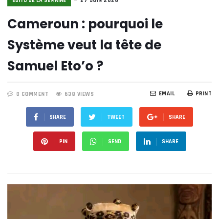
EDITO DE LA SEMAINE
27 JUIN 2026
Cameroun : pourquoi le
Système veut la tête de
Samuel Eto’o ?
EMAIL
PRINT
0 COMMENT
638 VIEWS
SHARE
TWEET
SHARE
PIN
SEND
SHARE