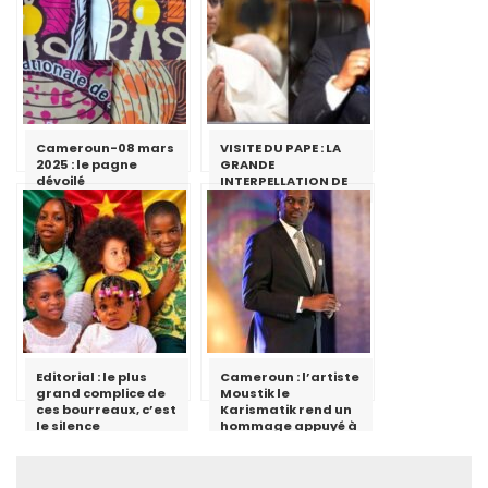
Cameroun-08 mars
VISITE DU PAPE : LA
2025 : le pagne
GRANDE
dévoilé
INTERPELLATION DE
MICHEL ANGE
ANGOUING
Editorial : le plus
Cameroun : l’artiste
grand complice de
Moustik le
ces bourreaux, c’est
Karismatik rend un
le silence
hommage appuyé à
un homme d’Etat
multi-casquettes