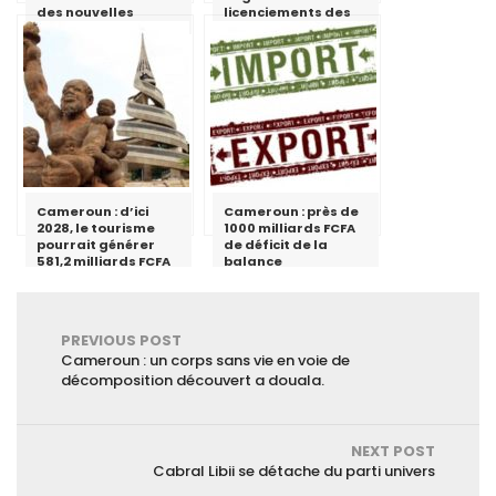
des nouvelles
licenciements des
locomotives
employés au sein
MTN Cameroon
Cameroun : d’ici
Cameroun : près de
2028, le tourisme
1000 milliards FCFA
pourrait générer
de déficit de la
581,2 milliards FCFA
balance
commerciale au
premier semestre
2018
PREVIOUS POST
Cameroun : un corps sans vie en voie de
décomposition découvert a douala.
NEXT POST
Cabral Libii se détache du parti univers