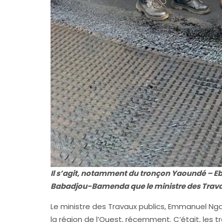
Il s’agit, notamment du tronçon Yaoundé – E
Babadjou-Bamenda que le ministre des Travau
Le ministre des Travaux publics, Emmanuel Nga
la région de l’Ouest, récemment. C’était, les t