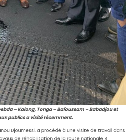
bebda – Kalong, Tonga – Bafoussam – Babadjou et
x publics a visité récemment.
nou Djoumessi, a procédé à une visite de travail dans
ravaux de réhabilitation de la route nationale 4