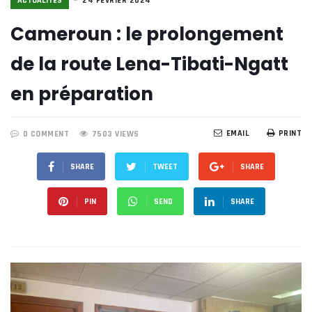
ACTUALITÉS
24 FÉVRIER 2024
Cameroun : le prolongement
de la route Lena-Tibati-Ngatt
en préparation
EMAIL
PRINT
0 COMMENT
7503 VIEWS
SHARE
TWEET
SHARE
PIN
SEND
SHARE