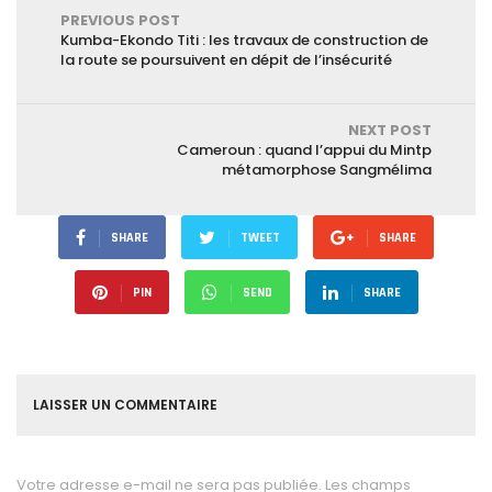
PREVIOUS POST
Kumba-Ekondo Titi : les travaux de construction de
la route se poursuivent en dépit de l’insécurité
NEXT POST
Cameroun : quand l’appui du Mintp
métamorphose Sangmélima
SHARE
TWEET
SHARE
PIN
SEND
SHARE
LAISSER UN COMMENTAIRE
Votre adresse e-mail ne sera pas publiée.
Les champs