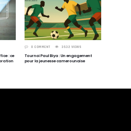
0 COMMENT
3532 VIEWS
ce : ce
Tournoi Paul Biya : Un engagement
oration
pour la jeunesse camerounaise