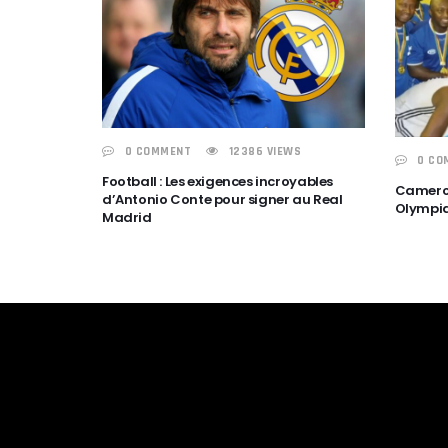
0 COMMENT
12386 VIEWS
0 CO
Football : Les exigences incroyables
Camerou
d’Antonio Conte pour signer au Real
Olympi
Madrid