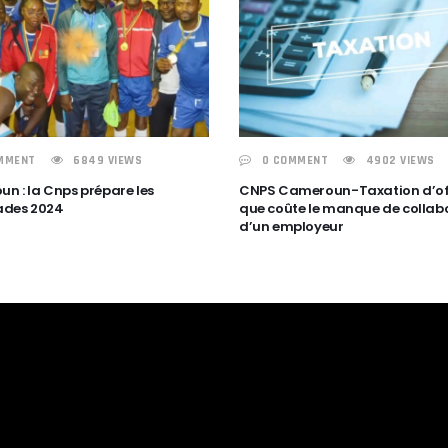
MMENT
6849 VIEWS
0 COMMENT
4902 VIEWS
n : la Cnps prépare les
CNPS Cameroun-Taxation d’offi
ades 2024
que coûte le manque de collab
d’un employeur