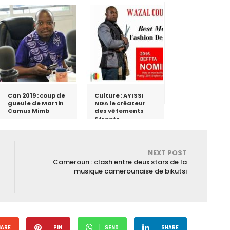
Can 2019 : coup de
Culture : AYISSI
gueule de Martin
NGA le créateur
Camus Mimb
des vêtements
Streets
NEXT POST
Cameroun : clash entre deux stars de la
musique camerounaise de bikutsi
HARE
PIN
SEND
SHARE