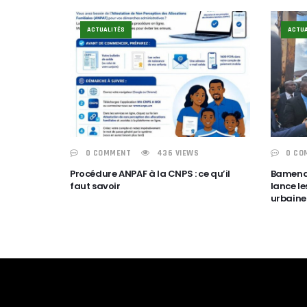
ACTUALITÉS
ACTUA
0 COMMENT
436 VIEWS
0 CO
‎Procédure ANPAF à la CNPS : ce qu’il
Bamenda
faut savoir‎
lance le
urbaine