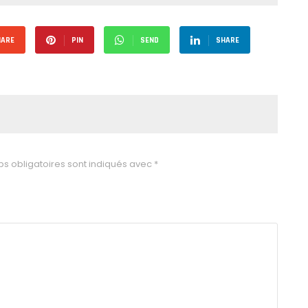
HARE
PIN
SEND
SHARE
s obligatoires sont indiqués avec
*