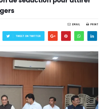
on de séduction pour attirer
ngers
EMAIL
PRINT
TWEET ON TWITTER