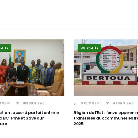
LITÉS
ACTUALITÉS
MMENT
10809 VIEWS
0 COMMENT
4796 VIEWS
ion : accord parfait entre le
Région de l’Est : l’enveloppe en 
 la BC-Pme et Save our
transférée aux communes entre
ture
2025