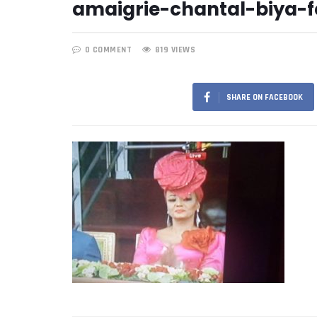
amaigrie-chantal-biya-
0 COMMENT
819 VIEWS
SHARE ON FACEBOOK