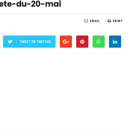
fete-du-20-mai
EMAIL
PRINT
TWEET ON TWITTER