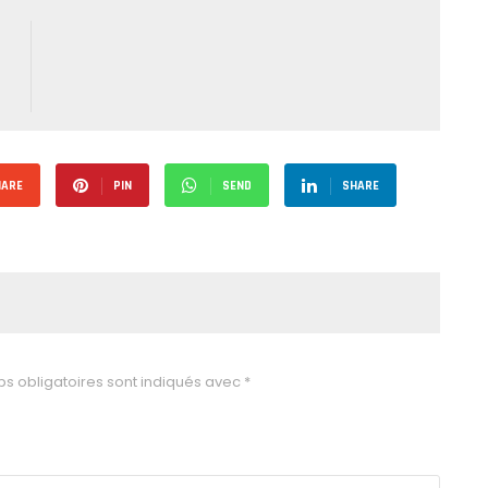
HARE
PIN
SEND
SHARE
s obligatoires sont indiqués avec
*