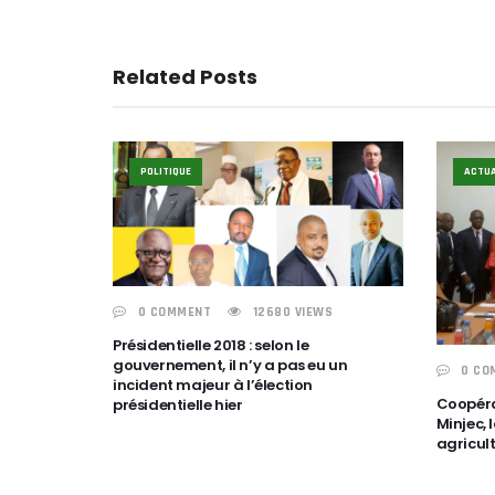
Related Posts
POLITIQUE
ACTUA
0 COMMENT
12680 VIEWS
Présidentielle 2018 : selon le
gouvernement, il n’y a pas eu un
0 CO
incident majeur à l’élection
Coopérat
présidentielle hier
Minjec,
agricul