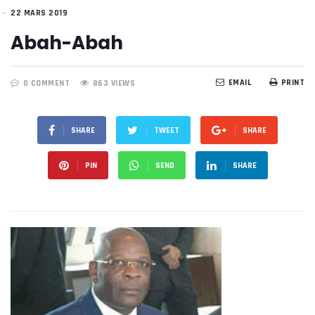
22 MARS 2019
Abah-Abah
EMAIL
PRINT
0 COMMENT
863 VIEWS
SHARE
TWEET
SHARE
PIN
SEND
SHARE