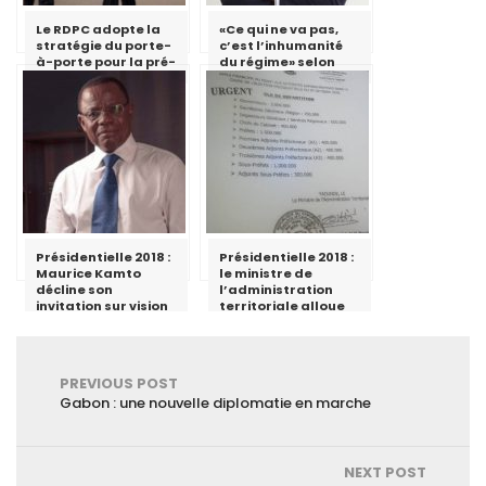
Le RDPC adopte la
«Ce qui ne va pas,
stratégie du porte-
c’est l’inhumanité
à-porte pour la pré-
du régime» selon
campagne
Cabral Libii
électorale dans la
région de
l’Adamaoua
Présidentielle 2018 :
Présidentielle 2018 :
Maurice Kamto
le ministre de
décline son
l’administration
invitation sur vision
territoriale alloue
4
des fonds aux
gouverneurs,
préfets et sous-
préfets
PREVIOUS POST
Gabon : une nouvelle diplomatie en marche
NEXT POST