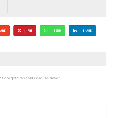
HARE
PIN
SEND
SHARE
s obligatoires sont indiqués avec
*