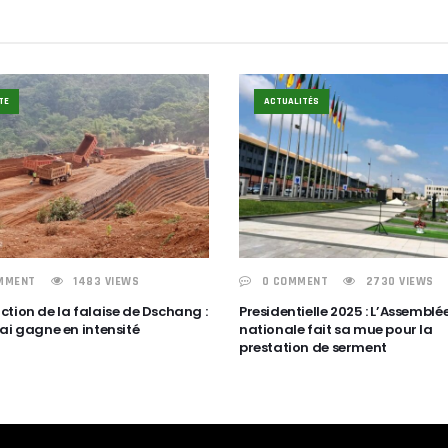
TE
ACTUALITÉS
MMENT
1483 VIEWS
0 COMMENT
2730 VIEWS
tion de la falaise de Dschang :
Presidentielle 2025 : L’Assemblé
ai gagne en intensité
nationale fait sa mue pour la
prestation de serment