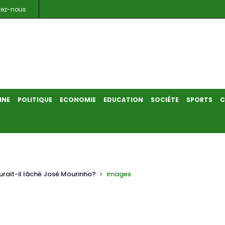
tez-nous
INE
POLITIQUE
ECONOMIE
EDUCATION
SOCIÉTE
SPORTS
C
aurait-il lâché José Mourinho?
images