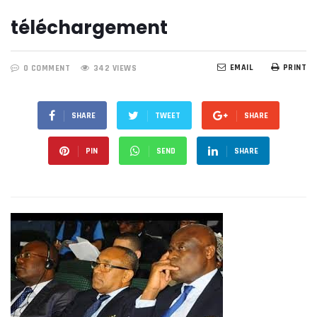
téléchargement
EMAIL
PRINT
0 COMMENT
342 VIEWS
SHARE
TWEET
SHARE
PIN
SEND
SHARE