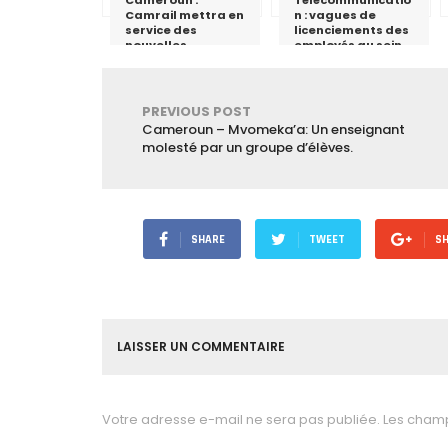
Cameroun :
Télécommunicatio
Camrail mettra en
n : vagues de
service des
licenciements des
nouvelles
employés au sein
locomotives
MTN Cameroon
PREVIOUS POST
Cameroun – Mvomeka’a: Un enseignant
molesté par un groupe d’élèves.
SHARE
TWEET
S
LAISSER UN COMMENTAIRE
Votre adresse e-mail ne sera pas publiée.
Les champ