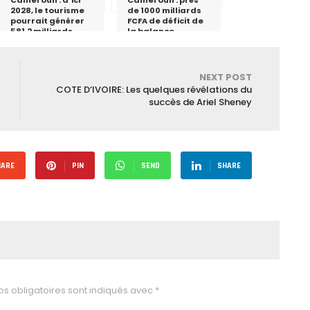
Cameroun : d’ici
Cameroun : près
2028, le tourisme
de 1000 milliards
pourrait générer
FCFA de déficit de
581,2 milliards
la balance
FCFA
commerciale au
premier semestre
2018
NEXT POST
COTE D’IVOIRE: Les quelques révélations du
succès de Ariel Sheney
HARE
PIN
SEND
SHARE
s obligatoires sont indiqués avec
*