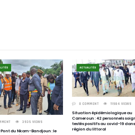
LITÉS
ACTUALITÉS
0 COMMENT
11984 VIEWS
Situation épidémiologique au
Cameroun : 42 personnels soig
MMENT
3935 VIEWS
testés positifs au covid-19 dans
région du littoral
Pont du Nkam-Bandjoun : le