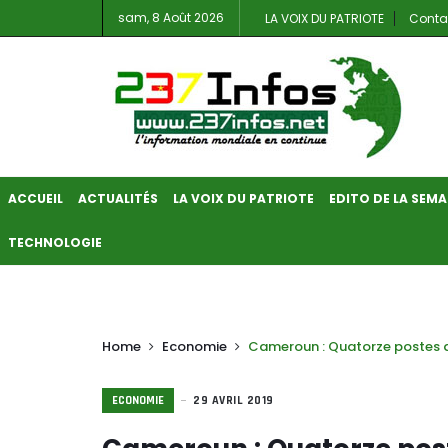
sam, 8 Août 2026
LA VOIX DU PATRIOTE
Conta
ACCUEIL
ACTUALITÉS
LA VOIX DU PATRIOTE
EDITO DE LA SEMA
TECHNOLOGIE
Home
Economie
Cameroun : Quatorze postes d
ECONOMIE
29 AVRIL 2019