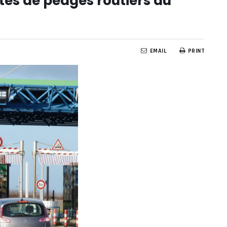
es de péages routiers au
EMAIL
PRINT