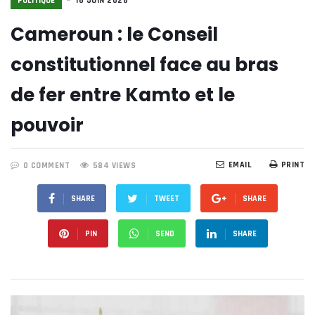
POLITIQUE
16 JUIN 2026
Cameroun : le Conseil
constitutionnel face au bras
de fer entre Kamto et le
pouvoir
EMAIL
PRINT
0 COMMENT
584 VIEWS
SHARE
TWEET
SHARE
PIN
SEND
SHARE