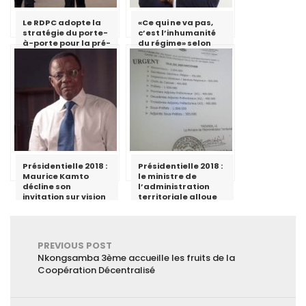
Le RDPC adopte la
«Ce qui ne va pas,
stratégie du porte-
c’est l’inhumanité
à-porte pour la pré-
du régime» selon
campagne
Cabral Libii
électorale dans la
région de
l’Adamaoua
Présidentielle 2018 :
Présidentielle 2018 :
Maurice Kamto
le ministre de
décline son
l’administration
invitation sur vision
territoriale alloue
4
des fonds aux
gouverneurs,
préfets et sous-
préfets
PREVIOUS POST
Nkongsamba 3ème accueille les fruits de la
Coopération Décentralisé