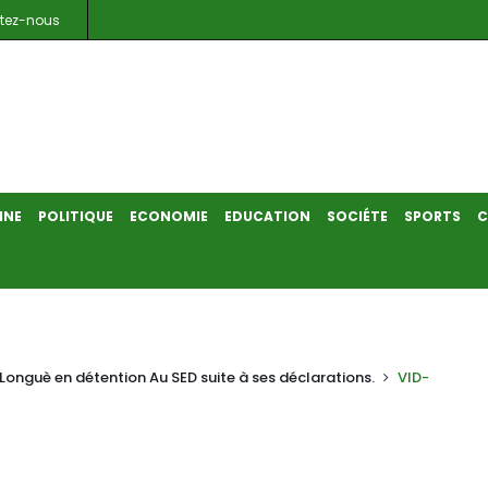
tez-nous
INE
POLITIQUE
ECONOMIE
EDUCATION
SOCIÉTE
SPORTS
C
 Longuè en détention Au SED suite à ses déclarations.
VID-