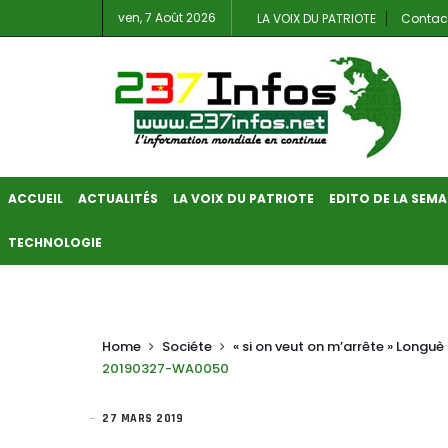
ven, 7 Août 2026
LA VOIX DU PATRIOTE
Contac
ACCUEIL
ACTUALITÉS
LA VOIX DU PATRIOTE
EDITO DE LA SEMA
TECHNOLOGIE
Home
Sociéte
« si on veut on m’arrête » Longuè
20190327-WA0050
27 MARS 2019