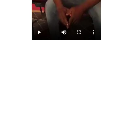
PREVIOUS POST
« si on veut on m’arrête » Longuè Longuè en
détention Au SED suite à ses déclarations.
SHARE
TWEET
S