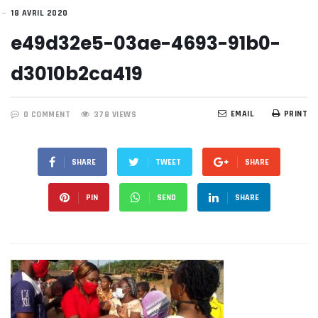
18 AVRIL 2020
e49d32e5-03ae-4693-91b0-
d3010b2ca419
EMAIL
PRINT
0 COMMENT
378 VIEWS
SHARE
TWEET
SHARE
PIN
SEND
SHARE