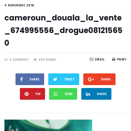
4 NOVEMBRE 2018
cameroun_douala_la_vente
_674995556_drogue08121565
0
EMAIL
PRINT
0 COMMENT
295 VIEWS
SHARE
TWEET
SHARE
PIN
SEND
SHARE