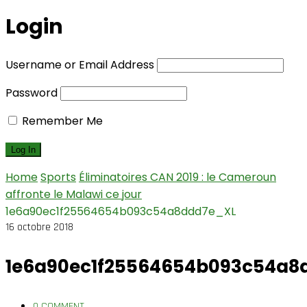
Login
Username or Email Address
Password
Remember Me
Home
Sports
Éliminatoires CAN 2019 : le Cameroun
affronte le Malawi ce jour
1e6a90ec1f25564654b093c54a8ddd7e_XL
16 octobre 2018
1e6a90ec1f25564654b093c54a8
0 COMMENT