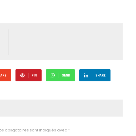
HARE
PIN
SEND
SHARE
s obligatoires sont indiqués avec
*