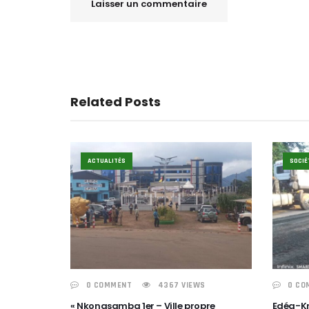
Related Posts
ACTUALITÉS
SOCIÉ
0 COMMENT
4367 VIEWS
0 CO
« Nkongsamba 1er – Ville propre
Edéa-Kr