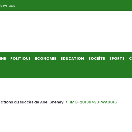
tez-nous
INE
POLITIQUE
ECONOMIE
EDUCATION
SOCIÉTE
SPORTS
C
lations du succès de Ariel Sheney
IMG-20190430-WA0016