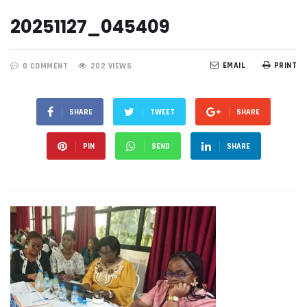
20251127_045409
EMAIL
PRINT
0 COMMENT
202 VIEWS
SHARE
TWEET
SHARE
PIN
SEND
SHARE