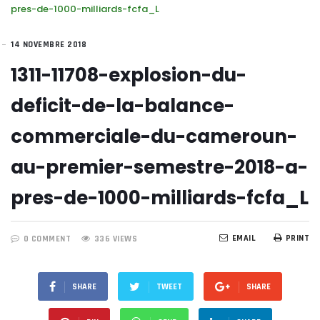
pres-de-1000-milliards-fcfa_L
14 NOVEMBRE 2018
1311-11708-explosion-du-
deficit-de-la-balance-
commerciale-du-cameroun-
au-premier-semestre-2018-a-
pres-de-1000-milliards-fcfa_L
EMAIL
PRINT
0 COMMENT
336 VIEWS
SHARE
TWEET
SHARE