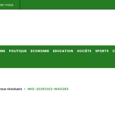
tez-nous
INE
POLITIQUE
ECONOMIE
EDUCATION
SOCIÉTE
SPORTS
C
aux résiduels
IMG-20251202-WA0263