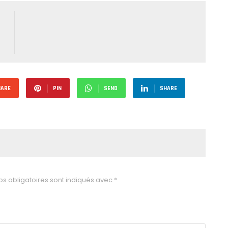
HARE
PIN
SEND
SHARE
s obligatoires sont indiqués avec
*