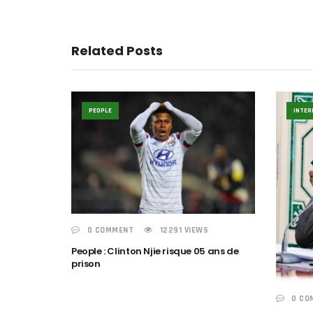
Related Posts
PEOPLE
INTER
0 COMMENT
12291 VIEWS
People : Clinton Njie risque 05 ans de
prison
0 CO